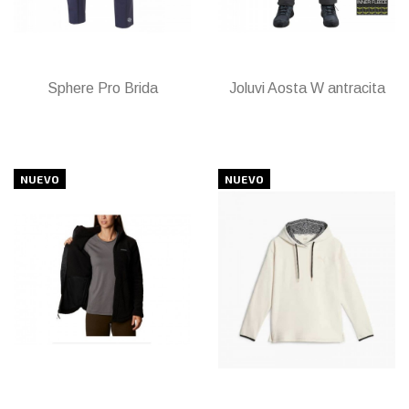
Sphere Pro Brida
Joluvi Aosta W antracita
NUEVO
NUEVO