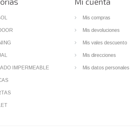
orías
Mi cuenta
BOL
Mis compras
DOOR
Mis devoluciones
NING
Mis vales descuento
UAL
Mis direcciones
ADO IMPERMEABLE
Mis datos personales
CAS
RTAS
LET