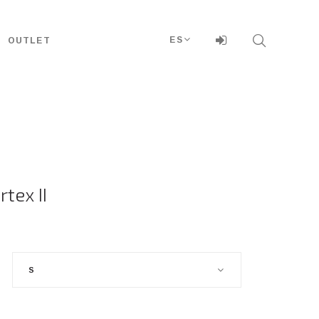
ES
OUTLET
tex II
S